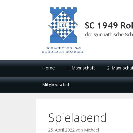
Zum
Home
1. Mannschaft
2. Mannschaf
Inhalt
Mitgliedschaft
Spielabend
25. April 2022
von
Michael